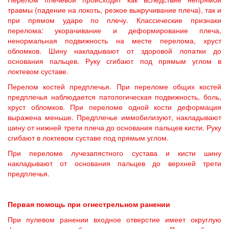
травмы (падение на локоть, резкое выкручивание плеча), так и
при прямом ударе по плечу. Классические признаки
перелома: укорачивание и деформирование плеча,
ненормальная подвижность на месте перелома, хруст
обломков. Шину накладывают от здоровой лопатки до
основания пальцев. Руку сгибают под прямым углом в
локтевом суставе.
Перелом костей предплечья. При переломе общих костей
предплечья наблюдается патологическая подвижность, боль,
хруст обломков. При переломе одной кости деформация
выражена меньше. Предплечье иммобилизуют, накладывают
шину от нижней трети плеча до основания пальцев кисти. Руку
сгибают в локтевом суставе под прямым углом.
При переломе лучезапястного сустава и кисти шину
накладывают от основания пальцев до верхней трети
предплечья.
Первая помощь при огнестрельном ранении
При пулевом ранении входное отверстие имеет округлую