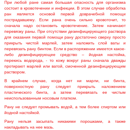
При любой ране самая большая опасность для организма
состоит в кровотечении и инфекции. В этом случае обработка
ран является основой первой доврачебной помощи
пострадавшему. Если рана очень сильно кровоточит, то
сначала надо остановить кровотечение. Затем начинают
перевязку раны. При отсутствии дезинфицирующего раствора
для оказания первой помощи рану достаточно сверху просто
прикрыть чистой марлей, затем наложить слой ваты и
перевязать рану бинтом. Если в распоряжении имеется какое-
либо дезинфицирующее средство – йодная настойка,
перекись водорода, - то кожу вокруг раны сначала дважды
протирают марлей или ватой, смоченной дезинфицирующим
раствором.
В крайнем случае, когда нет ни марли, ни бинта,
поверхностную рану следует прикрыть наложением
пластического бинта, а затем перевязать ее чистым
неиспользованным носовым платком.
Рану не следует промывать водой, а тем более спиртом или
йодной настойкой.
Рану нельзя засыпать никакими порошками, а также
накладывать на нее мазь.