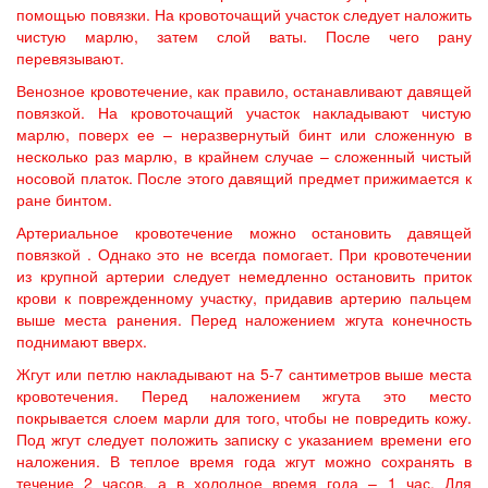
помощью повязки. На кровоточащий участок следует наложить
чистую марлю, затем слой ваты. После чего рану
перевязывают.
Венозное кровотечение, как правило, останавливают давящей
повязкой. На кровоточащий участок накладывают чистую
марлю, поверх ее – неразвернутый бинт или сложенную в
несколько раз марлю, в крайнем случае – сложенный чистый
носовой платок. После этого давящий предмет прижимается к
ране бинтом.
Артериальное кровотечение можно остановить давящей
повязкой . Однако это не всегда помогает. При кровотечении
из крупной артерии следует немедленно остановить приток
крови к поврежденному участку, придавив артерию пальцем
выше места ранения. Перед наложением жгута конечность
поднимают вверх.
Жгут или петлю накладывают на 5-7 сантиметров выше места
кровотечения. Перед наложением жгута это место
покрывается слоем марли для того, чтобы не повредить кожу.
Под жгут следует положить записку с указанием времени его
наложения. В теплое время года жгут можно сохранять в
течение 2 часов, а в холодное время года – 1 час. Для