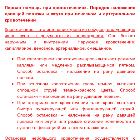
Первая помощь при кровотечениях. Порядок наложения
давящей повязки и жгута при венозном и артериальном
кровотечении
Кровотечение – это истечение крови из сосудов, наступающее
чаще всего в результате их повреждения.
Оно бывает
наружным и внутренним. Наружное кровотечение:
капиллярное, венозное, артериальное, смешанное.
При капиллярном кровотечении кровь вытекает редкими
каплями или медленно расплывающимся пятном.
Способ остановки - наложение на рану давящей
повязки.
При венозном кровотечении кровь темная, вытекает
сплошной струей темно-красного цвета. Способ
остановки – наложение на рану давящей повязки.
При артериальном кровотечении алая кровь вытекает
быстро пульсирующей или фонтанирующей струей.
Способ остановки – наложение на рану давящей
повязки или жгута или резкое сгибание конечностей в
суставе с фиксацией их в таком положении.
Остановка небольшого кровотечения осуществляется с