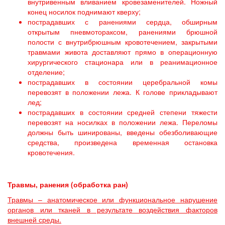
внутривенным вливанием кровезаменителей. Ножный
конец носилок поднимают кверху;
пострадавших с ранениями сердца, обширным
открытым пневмотораксом, ранениями брюшной
полости с внутрибрюшным кровотечением, закрытыми
травмами живота доставляют прямо в операционную
хирургического стационара или в реанимационное
отделение;
пострадавших в состоянии церебральной комы
перевозят в положении лежа. К голове прикладывают
лед;
пострадавших в состоянии средней степени тяжести
перевозят на носилках в положении лежа. Переломы
должны быть шинированы, введены обезболивающие
средства, произведена временная остановка
кровотечения.
Травмы, ранения (обработка ран)
Травмы – анатомическое или функциональное нарушение
органов или тканей в результате воздействия факторов
внешней среды.