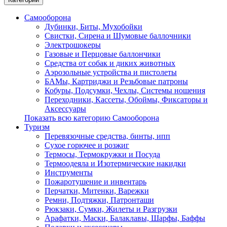
Самооборона
Дубинки, Биты, Мухобойки
Свистки, Сирена и Шумовые баллочники
Электрошокеры
Газовые и Перцовые баллончики
Средства от собак и диких животных
Аэрозольные устройства и пистолеты
БАМы, Картриджи и Резьбовые патроны
Кобуры, Подсумки, Чехлы, Системы ношения
Переходники, Кассеты, Обоймы, Фиксаторы и
Аксессуары
Показать всю категорию Самооборона
Туризм
Перевязочные средства, бинты, ипп
Сухое горючее и розжиг
Термосы, Термокружки и Посуда
Термоодеяла и Изотермические накидки
Инструменты
Пожаротушение и инвентарь
Перчатки, Митенки, Варежки
Ремни, Подтяжки, Патронташи
Рюкзаки, Сумки, Жилеты и Разгрузки
Арафатки, Маски, Балаклавы, Шарфы, Баффы