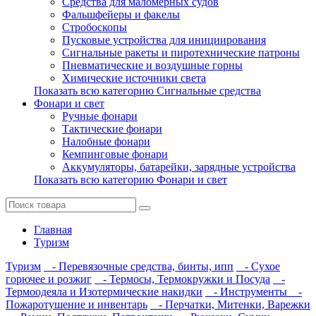
Средства для маломерных судов
Фальшфейеры и факелы
Стробоскопы
Пусковые устройства для инициирования
Сигнальные ракеты и пиротехнические патроны
Пневматические и воздушные горны
Химические источники света
Показать всю категорию Сигнальные средства
Фонари и свет
Ручные фонари
Тактические фонари
Налобные фонари
Кемпинговые фонари
Аккумуляторы, батарейки, зарядные устройства
Показать всю категорию Фонари и свет
Главная
Туризм
Туризм
- Перевязочные средства, бинты, ипп
- Сухое
горючее и розжиг
- Термосы, Термокружки и Посуда
-
Термоодеяла и Изотермические накидки
- Инструменты
-
Пожаротушение и инвентарь
- Перчатки, Митенки, Варежки