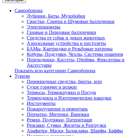
Самооборона
Дубинки, Биты, Мухобойки
Свистки, Сирена и Шумовые баллочники
Электрошокеры
Газовые и Перцовые баллончики
Средства от собак и диких животных
Аэрозольные устройства и пистолеты
БАМы, Картриджи и Резьбовые патроны
Кобуры, Подсумки, Чехлы, Системы ношения
Переходники, Кассеты, Обоймы, Фиксаторы и
Аксессуары
Показать всю категорию Самооборона
Туризм
Перевязочные средства, бинты, ипп
Сухое горючее и розжиг
Термосы, Термокружки и Посуда
Термоодеяла и Изотермические накидки
Инструменты
Пожаротушение и инвентарь
Перчатки, Митенки, Варежки
Ремни, Подтяжки, Патронташи
Рюкзаки, Сумки, Жилеты и Разгрузки
Арафатки, Маски, Балаклавы, Шарфы, Баффы