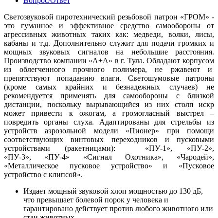
Вопрос/Ответ
Светозвуковой пиротехнический резьбовой патрон «ГРОМ» -
это гуманное и эффективное средство самообороны от
агрессивных животных таких как: медведи, волки, лисы,
кабаны и т.д. Дополнительно служит для подачи громких и
мощных звуковых сигналов на небольшие расстояния.
Производство компании «А+А» в г. Тула. Обладают корпусом
из облегченного прочного полимера, не ржавеют и
препятствуют попаданию влаги. Светошумовые патроны
(кроме самых крайних и безнадежных случаев) не
рекомендуется применять для самообороны с близкой
дистанции, поскольку вырывающийся из них столп искр
может привести к ожогам, а громогласный выстрел –
повредить органы слуха. Адаптированы для стрельбы из
устройств аэрозольной модели «Пионер» при помощи
соответствующих винтовых переходников и пусковыми
устройствами (ракетницами): «ПУ-1», «ПУ-2»,
«ПУ-3», «ПУ-4» «Сигнал Охотника», «Чародей»,
«Металлическое пусковое устройство» и «Пусковое
устройство с клипсой».
Издает мощный звуковой хлоп мощностью до 130 дБ,
что превышает болевой порок у человека и
гарантировано действует против любого животного или
стаи животных.