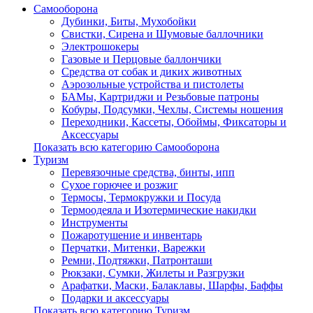
Самооборона
Дубинки, Биты, Мухобойки
Свистки, Сирена и Шумовые баллочники
Электрошокеры
Газовые и Перцовые баллончики
Средства от собак и диких животных
Аэрозольные устройства и пистолеты
БАМы, Картриджи и Резьбовые патроны
Кобуры, Подсумки, Чехлы, Системы ношения
Переходники, Кассеты, Обоймы, Фиксаторы и
Аксессуары
Показать всю категорию Самооборона
Туризм
Перевязочные средства, бинты, ипп
Сухое горючее и розжиг
Термосы, Термокружки и Посуда
Термоодеяла и Изотермические накидки
Инструменты
Пожаротушение и инвентарь
Перчатки, Митенки, Варежки
Ремни, Подтяжки, Патронташи
Рюкзаки, Сумки, Жилеты и Разгрузки
Арафатки, Маски, Балаклавы, Шарфы, Баффы
Подарки и аксессуары
Показать всю категорию Туризм