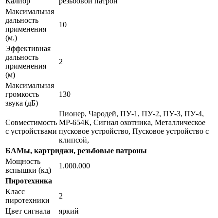
Калибр
резьбовой патрон
Максимальная
дальность
10
применения
(м.)
Эффективная
дальность
2
применения
(м)
Максимальная
громкость
130
звука (дБ)
Пионер, Чародей, ПУ-1, ПУ-2, ПУ-3, ПУ-4,
Совместимость
МР-654К, Сигнал охотника, Металлическое
с устройствами
пусковое устройство, Пусковое устройство с
клипсой,
БАМы, картриджи, резьбовые патроны
Мощность
1.000.000
вспышки (кд)
Пиротехника
Класс
2
пиротехники
Цвет сигнала
яркий