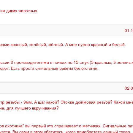
ия диких животных.
01.
рами красный, зелёный, жёлтый. А мне нужно красный и белый.
ссии 2 производителями в пачках по 15 штук (5-красных, 5-зеленых
кают. Есть просто сигнальные ракеты белого огня.
02.
етр резьбы - 9мм. А шаг какой? Это-же дюймовая резьба? Какой мн
тие, для лучшего вкручивания?
ов охотника" вы первый кто спрашивает о метчиках. Сигнальные п
уется. Вы сами в этом убетитесь, когда приобретете данный товар.