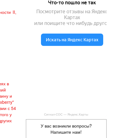
ости II,
ях в
кий
зину и
xberry"
вии с 54
того у
Сигнал-СОС — Яндекс.Карты
других
У вас возникли вопросы?
Напишите нам!