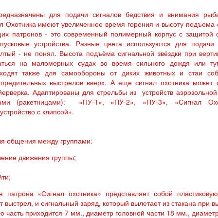
дназначены для подачи сигналов бедствия и внимания рыб
ал Охотника имеют увеличенное время горения и высоту подъема 
щих патронов - это современный полимерный корпус с защитой 
пусковые устройства. Разные цвета используются для подачи 
желтый - не понял. Высота подъёма сигнальной звёздки при верт
аться на маломерных судах во время сильного дождя или ту
дходят также для самообороны от диких животных и стаи соб
предительных выстрелов вверх. А еще сигнал охотника может 
йерверка. Адаптированы для стрельбы из устройств аэрозольно
ами (ракетницами): «ПУ-1», «ПУ-2», «ПУ-3», «Сигнал Охо
устройство с клипсой».
ля общения между группами:
ление движения группы;
йти;
я патрона «Сигнал охотника» представляет собой пластикову
выстрел, и сигнальный заряд, который вылетает из стакана при в
ую часть приходится 7 мм., диаметр головной части 18 мм., диамет