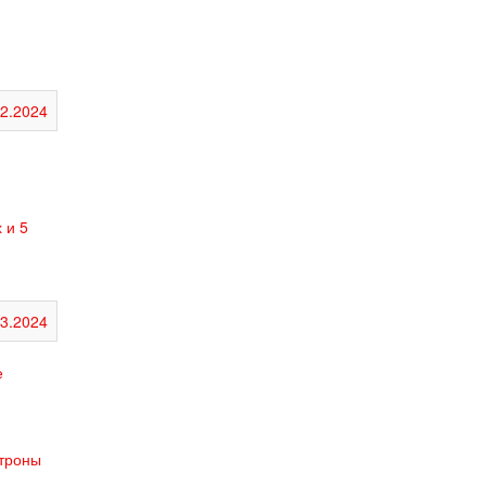
12.2024
 и 5
03.2024
е
атроны