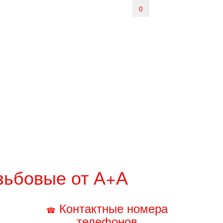
0
зьбовые от А+А
Контактные номера
☎
телефонов