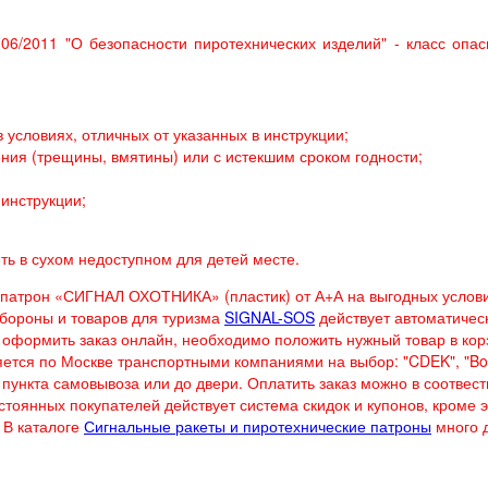
6/2011 "О безопасности пиротехнических изделий" - класс опасн
 условиях, отличных от указанных в инструкции;
ния (трещины, вмятины) или с истекшим сроком годности;
инструкции;
ть в сухом недоступном для детей месте.
патрон «СИГНАЛ ОХОТНИКА» (пластик) от А+А на выгодных услови
обороны и товаров для туризма
SIGNAL-SOS
действует автоматичес
ы оформить заказ онлайн, необходимо положить нужный товар в кор
яется по Москве транспортными компаниями на выбор: "CDEK", "Bo
пункта самовывоза или до двери. Оплатить заказ можно в соотвест
стоянных покупателей действует система скидок и купонов, кроме э
 В каталоге
Сигнальные ракеты и пиротехнические патроны
много 