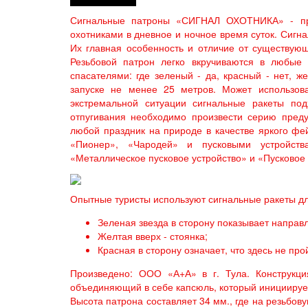
Сигнальные патроны «СИГНАЛ ОХОТНИКА» - пре
охотниками в дневное и ночное время суток. Сигн
Их главная особенность и отличие от существую
Резьбовой патрон легко вкручиваются в любые 
спасателями: где зеленый - да, красный - нет, 
запуске не менее 25 метров. Может использов
экстремальной ситуации сигнальные ракеты по
отпугивания необходимо произвести серию преду
любой праздник на природе в качестве яркого фе
«Пионер», «Чародей» и пусковыми устройств
«Металлическое пусковое устройство» и «Пусковое 
Опытные туристы используют сигнальные ракеты д
Зеленая звезда в сторону показывает направ
Желтая вверх - стоянка;
Красная в сторону означает, что здесь не про
Произведено: ООО «А+А» в г. Тула. Конструкци
объединяющий в себе капсюль, который инициирует 
Высота патрона составляет 34 мм., где на резьбов