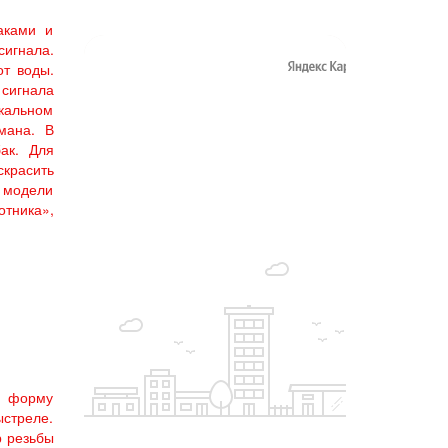
аками и
сигнала.
от воды.
сигнала
икальном
мана. В
ак. Для
скрасить
й модели
тника»,
ю форму
ыстреле.
р резьбы