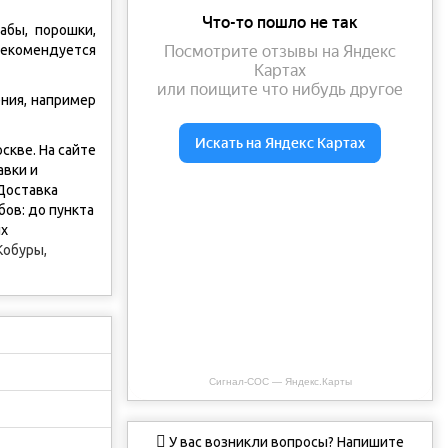
абы, порошки,
Рекомендуется
ния, например
скве. На сайте
авки и
Доставка
бов: до пункта
ых
Кобуры,
Сигнал-СОС — Яндекс.Карты
У вас возникли вопросы? Напишите