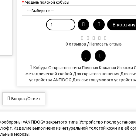
Модель поясной кобуры
В корзину
0 отзывов
/
Написать отзыв
Кобура
Открытого типа
Поясная
Кожаная
Из кожи
С
металлической скобой
Для скрытого ношения
Для св
устройства ANTIDOG
Для светошумового устройст
Вопрос/Ответ
амообороны «ANTIDOG» закрытого типа. Устройство после установ
 люфт. Изделие выполнено из натуральной толстой кожи и в её с
ильные морозы.