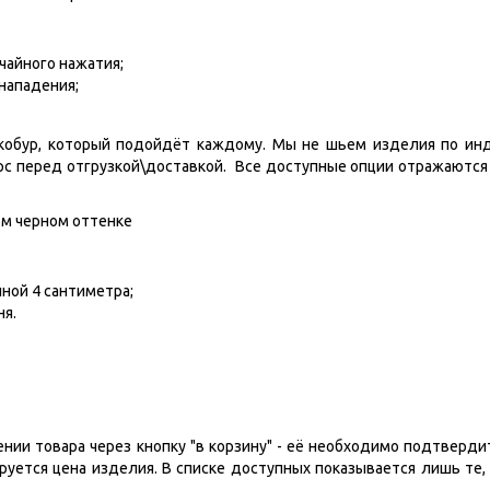
чайного нажатия;
нападения;
кобур, который подойдёт каждому. Мы не шьем изделия по и
урс перед отгрузкой\доставкой. Все доступные опции отражаются
ом черном оттенке
ной 4 сантиметра;
ня.
нии товара через кнопку "в корзину" - её необходимо подтвердит
уется цена изделия. В списке доступных показывается лишь те, 