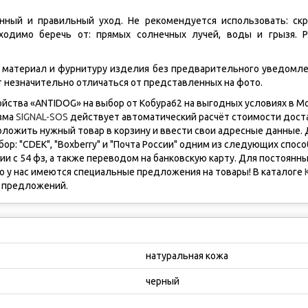
ный и правильный уход. Не рекомендуется использовать: скр
обходимо беречь от: прямых солнечных лучей, воды и грызя. 
 материал и фурнитуру изделия без предварительного уведомле
т незначительно отличаться от представленных на фото.
йства «ANTIDOG» на выбор от Кобура62 на выгодных условиях в Мо
изма
SIGNAL-SOS
действует автоматический расчёт стоимости дост
оложить нужный товар в корзину и ввести свои адресные данные. 
: "CDEK", "Boxberry" и "Почта России" одним из следующих спосо
и с 54 фз, а также переводом на банковскую карту. Для постоянн
го у нас имеются cпециальные предложения на товары! В каталоге
 предложений.
натуральная кожа
черный