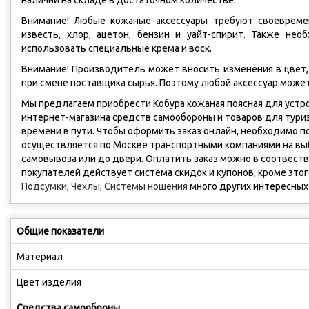
наличии на складе в достаточном количестве.
Внимание! Любые кожаные аксессуары требуют своевремен
известь, хлор, ацетон, бензин и уайт-спирит. Также не
использовать специальные крема и воск.
Внимание! Производитель может вносить изменения в цвет,
при смене поставщика сырья. Поэтому любой аксессуар може
Мы предлагаем приобрести Кобура кожаная поясная для устро
интернет-магазина средств самообороны и товаров для тур
времени в пути. Чтобы оформить заказ онлайн, необходимо п
осуществляется по Москве транспортными компаниями на выбор
самовывоза или до двери. Оплатить заказ можно в соотвестви
покупателей действует система скидок и купонов, кроме это
Подсумки, Чехлы, Системы ношения
много других интересных
Общие показатели
Материал
Цвет изделия
Средства самооброны