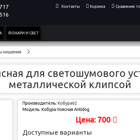
4717
Контакты
Корзина
Сравнение то
0516
А
ФОНАРИ И СВЕТ
мы ношения
ясная для светошумового ус
металлической клипсой
Производитель:
Кобура62
Модель:
Кобура поясная Antidog
700
Цена:
Доступные варианты