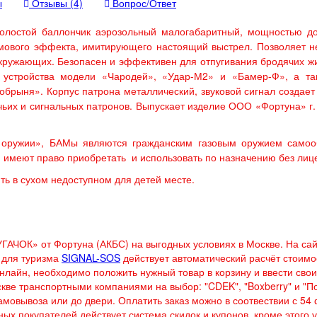
ы
Отзывы (4)
Вопрос/Ответ
холостой баллончик аэрозольный малогабаритный, мощностью до
мового эффекта, имитирующего настоящий выстрел. Позволяет н
окружающих. Безопасен и эффективен для отпугивания бродячих ж
 устройства модели «Чародей», «Удар-М2» и «Бамер-Ф», а та
брыня». Корпус патрона металлический, звуковой сигнал создает
ичьих и сигнальных патронов. Выпускает изделие ООО «Фортуна» г
 оружии», БАМы являются гражданским газовым оружием самоо
, имеют право приобретать и использовать по назначению без лиц
ть в сухом недоступном для детей месте.
АЧОК» от Фортуна (АКБС) на выгодных условиях в Москве. На са
 для туризма
SIGNAL-SOS
действует автоматический расчёт стоимо
онлайн, необходимо положить нужный товар в корзину и ввести свои
кве транспортными компаниями на выбор: "CDEK", "Boxberry" и "П
мовывоза или до двери. Оплатить заказ можно в соотвествии с 54 
ых покупателей действует система скидок и купонов, кроме этого у