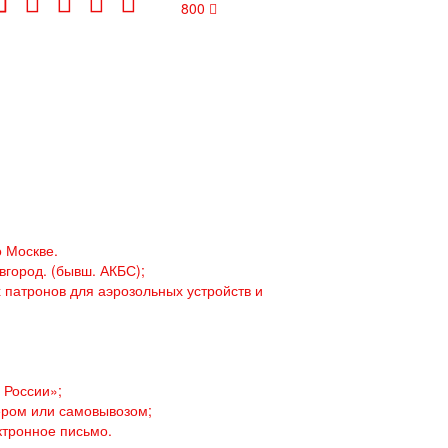
800
о Москве.
город. (бывш. АКБС);
 патронов для аэрозольных устройств и
 России»;
ером или самовывозом;
ктронное письмо.