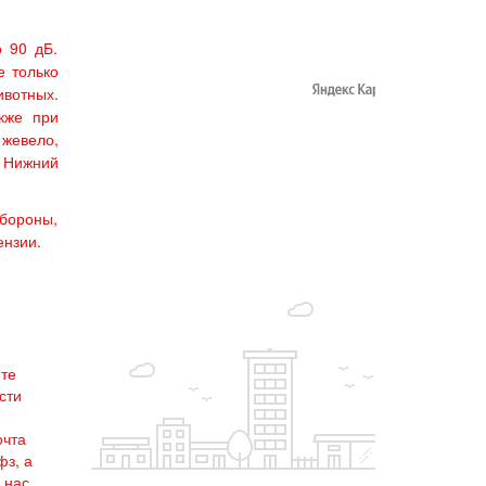
 90 дБ.
е только
ивотных.
кже при
 жевело,
. Нижний
бороны,
ензии.
йте
сти
очта
фз, а
 нас