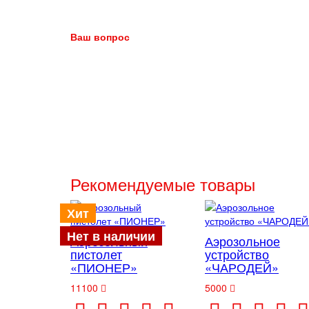
Ваш вопрос
Рекомендуемые товары
Хит
Нет в наличии
Аэрозольный
Аэрозольное
пистолет
устройство
«ПИОНЕР»
«ЧАРОДЕЙ»
11100
5000