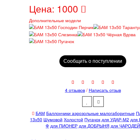
Цена:
1000
Дополнительные модели
Сообщить о поступлении
4 отзывов
/
Написать отзыв
БАМ
Баллончики аэрозольные малогаборитные
П
13х50
Шумовой
Холостой
Пугачок
для УДАР-М2
для
Ф
для ПИОНЕР
для ДОБРЫНЯ
для ЧАРОДЕ