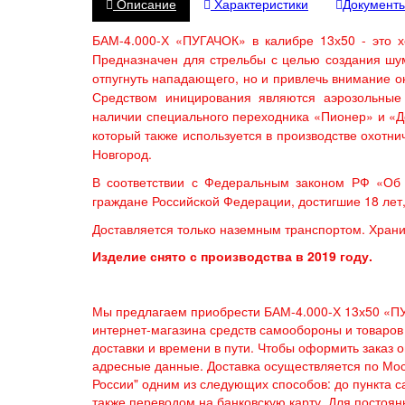
Описание
Характеристики
Документ
БАМ-4.000-Х «ПУГАЧОК» в калибре 13х50 - это 
Предназначен для стрельбы с целью создания шу
отпугнуть нападающего, но и привлечь внимание 
Средством иницирования являются аэрозольные
наличии специального переходника «Пионер» и «До
который также используется в производстве охотн
Новгород.
В соответствии с Федеральным законом РФ «Об
граждане Российской Федерации, достигшие 18 лет
Доставляется только наземным транспортом. Храни
Изделие снято с производства в 2019 году.
Мы предлагаем приобрести БАМ-4.000-Х 13х50 «ПУГ
интернет-магазина средств самообороны и товаров
доставки и времени в пути. Чтобы оформить заказ 
адресные данные. Доставка осуществляется по Мос
России" одним из следующих способов: до пункта са
также переводом на банковскую карту. Для постоянн