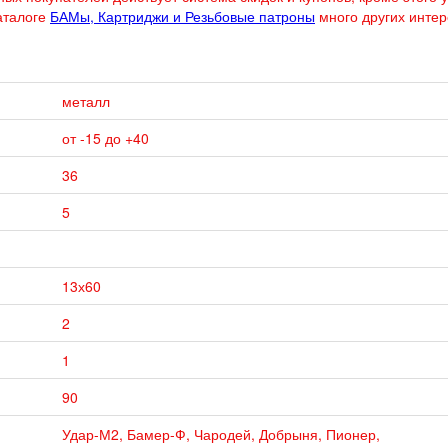
аталоге
БАМы, Картриджи и Резьбовые патроны
много других инте
металл
от -15 до +40
36
5
13х60
2
1
90
Удар-М2, Бамер-Ф, Чародей, Добрыня, Пионер,