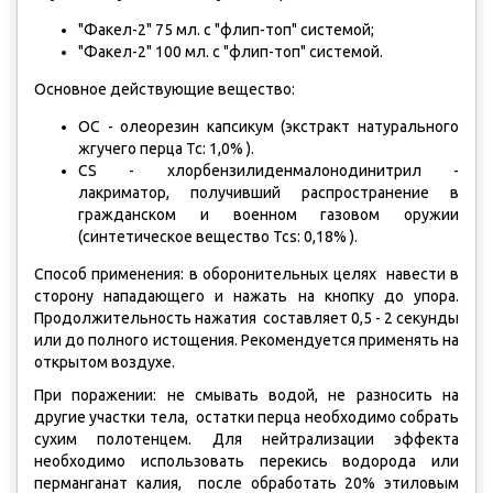
"Факел-2" 75 мл. с "флип-топ" системой;
"Факел-2" 100 мл. с "флип-топ" системой.
Основное действующие вещество:
OC - олеорезин капсикум (экстракт натурального
жгучего перца Tc: 1,0% ).
CS - хлорбензилиденмалонодинитрил -
лакриматор, получивший распространение в
гражданском и военном газовом оружии
(синтетическое вещество Tcs: 0,18% ).
Способ применения: в оборонительных целях навести в
сторону нападающего и нажать на кнопку до упора.
Продолжительность нажатия составляет 0,5 - 2 секунды
или до полного истощения. Рекомендуется применять на
открытом воздухе.
При поражении: не смывать водой, не разносить на
другие участки тела, остатки перца необходимо собрать
сухим полотенцем. Для нейтрализации эффекта
необходимо использовать перекись водорода или
перманганат калия, после обработать 20% этиловым