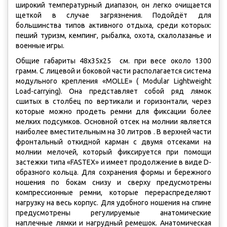
широкий температурный диапазон, он легко очищается
щеткой в случае загрязнения. Подойдёт для
большинства типов активного отдыха, среди которых:
пеший туризм, кемпинг, рыбалка, охота, скалолазанье и
военные игры.
Общие габариты 48x35x25 см. при весе около 1300
грамм. С лицевой и боковой части располагается система
модульного крепления «MOLLE» (
Modular Lightweight
Load-carrying). Она представляет собой
ряд лямок
сшитых в столбец по вертикали и горизонтали, через
которые можно продеть ремни для фиксации более
мелких подсумков. Основной отсек на молнии является
наиболее вместительным на 30 литров . В верхней части
фронтальный откидной карман с двумя отсеками на
молнии мелочей, который фиксируется при помощи
застежки типа «FASTEX» и имеет продолжение в виде D-
образного кольца. Для сохранения формы и бережного
ношения по бокам снизу и сверху предусмотрены
компрессионные ремни, которые перераспределяют
нагрузку на весь корпус. Для удобного ношения на спине
предусмотрены регулируемые анатомические
наплечные лямки и нагрудный ремешок. Анатомическая