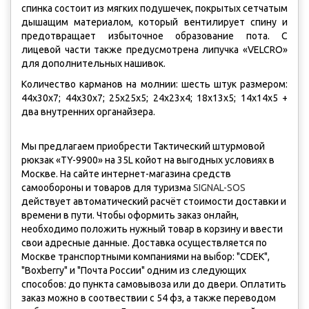
спинка состоит из мягких подушечек, покрытых сетчатым
дышащим материалом, который вентилирует спину и
предотвращает избыточное образование пота. С
лицевой части также предусмотрена липучка «VELCRO»
для дополнительных нашивок.
Количество карманов на молнии: шесть штук размером:
44х30х7; 44х30х7; 25х25х5; 24х23х4; 18х13х5; 14х14х5 +
два внутренних органа
йзера.
Мы предлагаем приобрести Тактический штурмовой
рюкзак «TY-9900» на 35L койот на выгодных условиях в
Москве. На сайте интернет-магазина средств
самообороны и товаров для туризма
SIGNAL-SOS
действует автоматический расчёт стоимости доставки и
времени в пути. Чтобы оформить заказ онлайн,
необходимо положить нужный товар в корзину и ввести
свои адресные данные. Доставка осуществляется по
Москве транспортными компаниями на выбор: "CDEK",
"Boxberry" и "Почта России" одним из следующих
способов: до пункта самовывоза или до двери. Оплатить
заказ можно в соотвествии с 54 фз, а также переводом