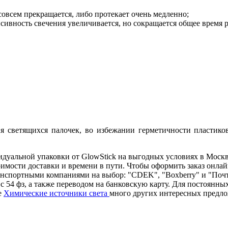
совсем прекращается, либо протекает очень медленно;
сивность свечения увеличивается, но сокращается общее время 
я светящихся палочек, во избежании герметичности пластико
уальной упаковки от GlowStick на выгодных условиях в Москве
оимости доставки и времени в пути. Чтобы оформить заказ онла
анспортными компаниями на выбор: "CDEK", "Boxberry" и "Почт
с 54 фз, а также переводом на банковскую карту. Для постоянны
е
Химические источники света
много других интересных предл