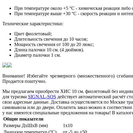
При температуре около +5 °C - химическая реакция либо 
При температуре выше +30 °C - скорость реакции и интен
Технические характеристики:
Цвет фиолетовый;
Длительность свечения до 10 часов;
Мощность свечения от 100 до 20 люкс;
Длина палочки 10 см. (4 дюймов).
Диаметр палочки 1 см.
Внимание! Избегайте чрезмерного (множественного) сгибани
Продается поштучно.
Мы предлагаем приобрести ХИС 10 см. фиолетовый без индивид
для туризма
SIGNAL-SOS
действует автоматический расчёт ст
свои адресные данные. Доставка осуществляется по Москве тр
самовывоза или до двери. Оплатить заказ можно в соотвествии 
у нас имеются cпециальные предложения на товары! В каталог
Общие показатели
Размеры ДхШхВ (мм)
1х10
Диапазон температур (°C)
от -5 до +50