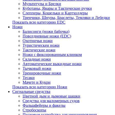
Мультитулы и Брелки
Куботаны, Явары и Тактические ручки
Слепперы, Кошельки и Картхолдеры
Тренчики, Шнуры, Браслеты, Темляки и Лебедки
Показать всю категорию EDC
Ножи
Балисонги (ножи бабочка)
Повседневные ножи (EDC)
Охотничьи ножи
Туристическеи ножи
Тактические ножи
Ножи с фиксированным клинком
Складные ножи
Автоматические выкидные ножи
Тычковый ножи
Тренировочные ножи
Тесаки
Мачете и Кукри
Показать всю категорию Ножи
Сигнальные средства
Цветной дым и дымовые шашки
Средства для маломерных судов
Фальшфейеры и факелы
Стробоскопы
Пусковые устройства для инициирования