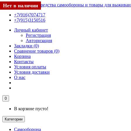
Нет в наличии
Нет в наличии
Нет в наличии
Нет в наличии
Нет в наличии
Нет в наличии
Нет в наличии
Нет в наличии
Нет в наличии
Нет в наличии
Нет в наличии
Нет в наличии
Нет в наличии
Нет в наличии
Нет в наличии
+7(916)7074717
+7(915)3150516
Личный кабинет
Регистрация
Авторизация
Закладки (0)
Сравнение товаров (0)
Корзина
Контакты
Условия оплаты
Условия доставки
О нас
0
В корзине пусто!
Категории
Самооборона