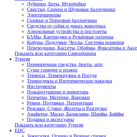
Дубинки, Биты, Мухобойки
Свистки, Сирена и Шумовые баллочники
Электрошокеры
Газовые и Перцовые баллончики
Средства от собак и диких животных
Аэрозольные устройства и пистолеты
БАМы, Картриджи и Резьбовые патроны
Кобуры, Подсумки, Чехлы, Системы ношения
Переходники, Кассеты, Обоймы, Фиксаторы и Акс
Показать всю категорию Самооборона
Туризм
Перевязочные средства, бинты, ипп
Сухое горючее и розжиг
Термосы, Термокружки и Посуда
Термоодеяла и Изотермические накидки
Инструменты
Пожаротушение и инвентарь
Перчатки, Митенки, Варежки
Ремни, Подтяжки, Патронташи
Рюкзаки, Сумки, Жилеты и Разгрузки
Арафатки, Маски, Балаклавы, Шарфы, Баффы
Подарки и аксессуары
Показать всю категорию Туризм
EDC
Зажигалки, Огниво и Вечные спички