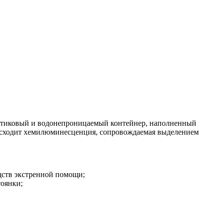
астиковый и водонепроницаемый контейнер, наполненный
роисходит хемилюминесценция, сопровождаемая выделением
дств экстренной помощи;
тоянки;