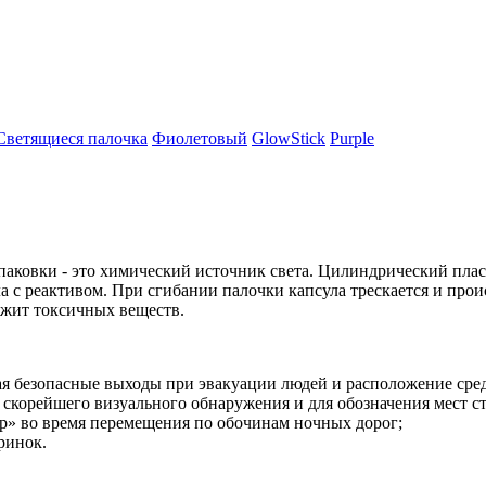
Светящиеся палочка
Фиолетовый
GlowStick
Purple
паковки - это химический источник света. Цилиндрический пл
ла с реактивом. При сгибании палочки капсула трескается и п
ржит токсичных веществ.
я безопасные выходы при эвакуации людей и расположение сре
скорейшего визуального обнаружения и для обозначения мест с
р» во время перемещения по обочинам ночных дорог;
ринок.