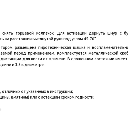
и снять торцевой колпачок. Для активации дернуть шнур с б
ь на расстоянии вытянутой руки под углом 45-70
°
.
котором размещена пиротехническая шашка и воспламенительн
имаемой перед применением.
Комплектуется металлической скоб
 дистанции для кисти от пламени.
В сложенном состоянии имее
длине и 3.5 в диаметре.
 отличных от указанных в инструкции;
ины, вмятины) или с истекшим сроком годности;
;