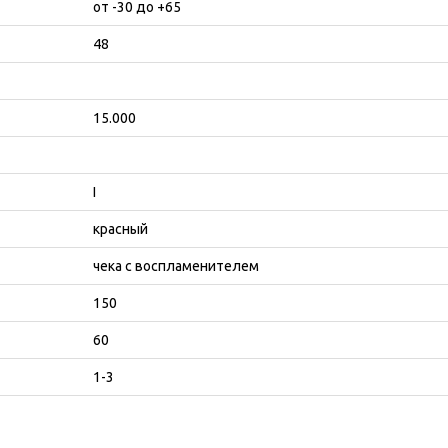
от -30 до +65
48
15.000
I
красный
чека с воспламенителем
150
60
1-3