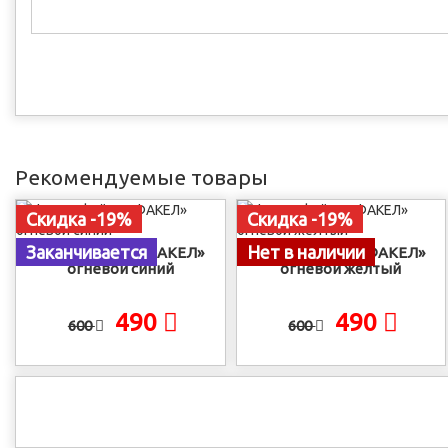
Рекомендуемые товары
Скидка -19%
Скидка -19%
Заканчивается
Нет в наличии
Фальшфейер «ФАКЕЛ»
Фальшфейер «ФАКЕЛ»
огневой синий
огневой жёлтый
490
490
600
600