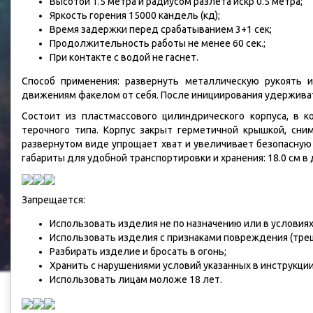
Высотой 1.5 метра и радиусом разлета искр 0.5 метра;
Яркость горения 15000 кандель (кд);
Время задержки перед срабатыванием 3+1 сек;
Продолжительность работы не менее 60 сек.;
При контакте с водой не гаснет.
Способ применения: развернуть металлическую рукоять 
движениям факелом от себя. После инициирования удерживат
С
остоит из пластмассового цилиндрического корпуса, в 
терочного типа. Корпус закрыт герметичной крышкой, сн
развернутом виде упрощает хват и увеличивает безопасную
габариты для удобной транспортировки и хранения: 18.0 см в 
Запрещается:
Использовать изделия не по назначению или в условиях,
Использовать изделия с признаками повреждения (трещ
Разбирать изделие и бросать в огонь;
Хранить с нарушениями условий указанных в инструкции
Использовать лицам моложе 18 лет.