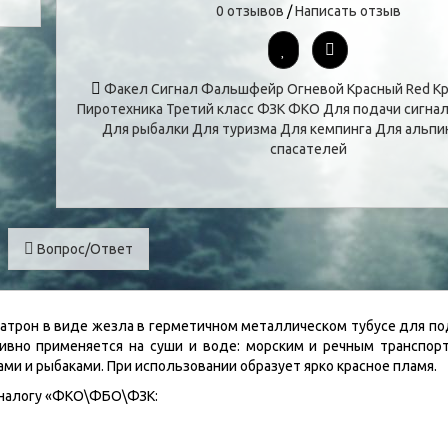
0 отзывов
/
Написать отзыв
Факел
Сигнал
Фальшфейр
Огневой
Красный
Red
Кр
Пиротехника
Третий класс
ФЗК
ФКО
Для подачи сигна
Для рыбалки
Для туризма
Для кемпинга
Для альпи
спасателей
Вопрос/Ответ
патрон в виде жезла в герметичном металлическом тубусе для по
ктивно применяется на суши и воде: морским и речным транспорт
ми и рыбаками. При использовании образует ярко красное
пламя.
аналогу «ФКО\ФБО\ФЗК: