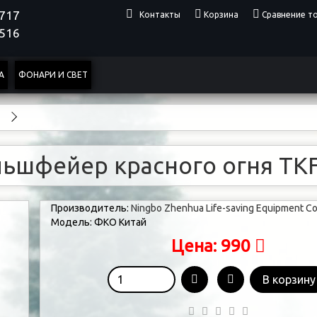
4717
Контакты
Корзина
Сравнение то
0516
А
ФОНАРИ И СВЕТ
ьшфейер красного огня TK
Производитель:
Ningbo Zhenhua Life-saving Equipment Co
Модель:
ФКО Китай
990
Цена:
В корзину