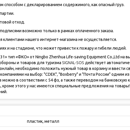
 способом с декларированием содержимого, как опасный груз.
партии.
товой отход.
подписями возможно только в рамках оплаченного заказа.
ся клиентами нашего интернет-магазина не осуществляется.
ях и на стадионе, что может привести к пожару и гибели людей.
 тип «ФКО» от Ningbo Zhenhua Life-saving Equipment Co.,Ltd на 
ообороны и товаров для туризма
SIGNAL-SOS
действует автоматиче
 онлайн, необходимо положить нужный товар в корзину и ввести с
омпаниями на выбор: "CDEK", "Boxberry" и "Почта России" одним 
з можно в соотвествии с 54 фз, а также переводом на банковскую к
, кроме этого у нас имеются cпециальные предложения на товары!
ний.
пластик, металл