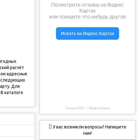
выгодных
ский расчёт
вои адресные
из следующих
арту. Для
 В каталоге
Сигнал-СОС — Яндекс.Карты
У вас возникли вопросы? Напишите
нам!